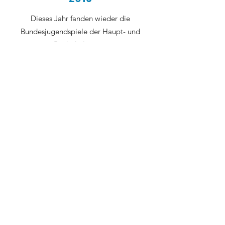
Dieses Jahr fanden wieder die
Bundesjugendspiele der Haupt- und
Realschule statt.
Die Schüler und Schülerinnen trafen sich am
Donnerstag, den
16.5.2019
bei etwas
kühlerem Wetter im Dobeltal. Die
Klassenstufen H7, H9 und R5-9 absolvierten
die drei typischen Stationen der
Leichtathletik – Wurf, Sprint und Weitsprung
– aber auch in weiteren Stationen wie dem
Elfmeterschießen oder dem Wasserparcour
haben sich die Klassen gemessen.
Dank der großen Mithilfe der Klasse R10 und
des Bauhofs verlief alles reibungslos.
Getränke und Butterbrezeln für die Helfer
wurden von der Brauerei und der Bäckerei