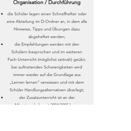
Organisation / Durchführung
die Schüler legen einen Schnellhefter oder
eine Abteilung im D-Ordner an, in dem alle
Hinweise, Tipps und Übungen dazu
abgeheftet werden;
die Empfehlungen werden mit den
Schülern besprochen und im weiteren
Fach-Unterricht (möglichst zeitnah) geübt;
bei auftretenden Schwierigkeiten wird
immer wieder auf die Grundlage aus
„Lernen lernen“ verwiesen und mit dem
Schüler Handlungsalternativen überlegt;
der Zusatzunterricht ist an der
Münsterschule seit 2004/2005 beim
Klassenlehrer verankert.
die Fachlehrer können die Teilthemen unter
„Lehrerbereitstellungen“ auf der