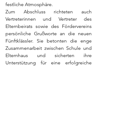
festliche Atmosphäre.
Zum Abschluss richteten auch 
Vertreterinnen und Vertreter des 
Elternbeirats sowie des Fördervereins 
persönliche Grußworte an die neuen 
Fünftklässler. Sie betonten die enge 
Zusammenarbeit zwischen Schule und 
Elternhaus und sicherten ihre 
Unterstützung für eine erfolgreiche 
Schulzeit zu.
Nach dem offiziellen Teil der Feier 
klang der Nachmittag bei einem 
gemütlichen Beisammensein mit 
Gesprächen, kleinen Erfrischungen und 
ersten Begegnungen in lockerer 
Atmosphäre aus.