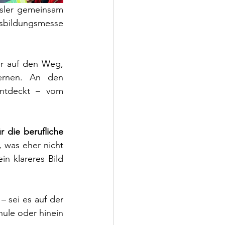
sler gemeinsam 
sbildungsmesse 
r auf den Weg, 
ernen. An den 
zahlreichen Messeständen wurde ausprobiert, gefragt, diskutiert und entdeckt – vom 
 die berufliche 
, was eher nicht 
n klareres Bild 
 sei es auf der 
le oder hinein 