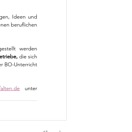
gen, Ideen und 
nen beruflichen 
Im BO-Unterricht geht es nun mit spannenden Themen weiter: Vorgestellt werden 
etriebe,
 die sich 
er BO-Unterricht 
alten.de
 unter 